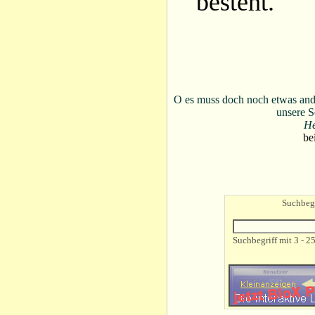
besteht.
O es muss doch noch etwas an
unsere S
He
be
Suchbegr
Suchbegriff mit 3 - 2