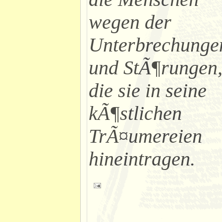
wegen der
Unterbrechunge
und StÃ¶rungen
die sie in seine
kÃ¶stlichen
TrÃ¤umereien
hineintragen.