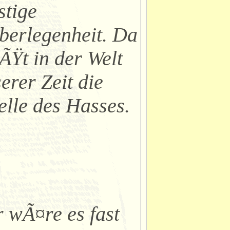
stige
erlegenheit. Da
eÃŸt in der Welt
erer Zeit die
lle des Hasses.
 wÃ¤re es fast