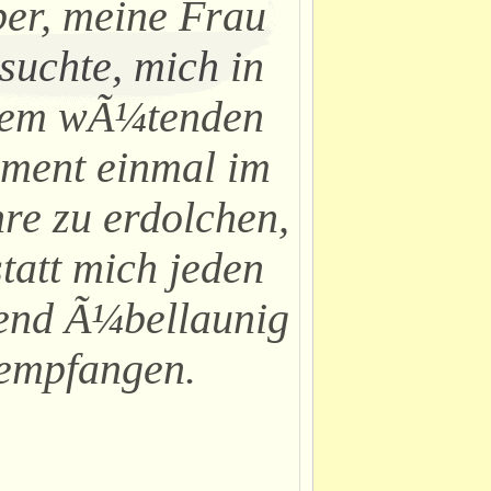
ber, meine Frau
suchte, mich in
nem wÃ¼tenden
ment einmal im
re zu erdolchen,
tatt mich jeden
end Ã¼bellaunig
 empfangen.