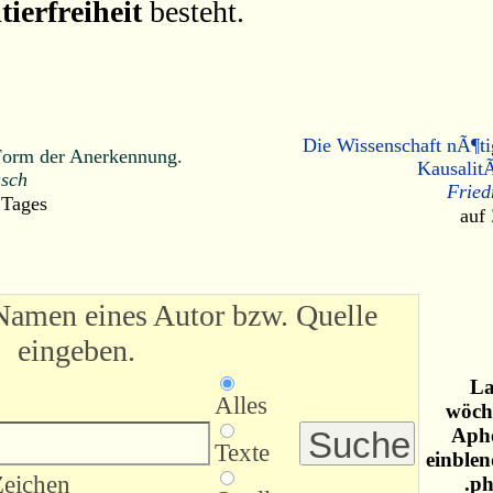
tierfreiheit
besteht.
Die Wissenschaft nÃ¶ti
e Form der Anerkennung.
Kausalit
sch
Fried
 Tages
auf
Namen eines Autor bzw. Quelle
eingeben.
La
Alles
wöche
Apho
Texte
einblen
Zeichen
.ph