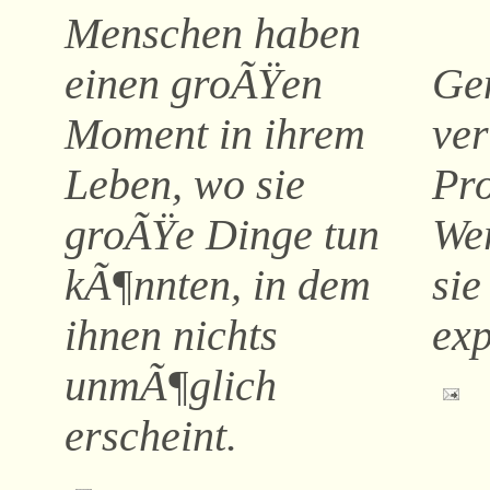
Menschen haben
einen groÃŸen
Gen
Moment in ihrem
ver
Leben, wo sie
Pro
groÃŸe Dinge tun
We
kÃ¶nnten, in dem
sie
ihnen nichts
exp
unmÃ¶glich
erscheint.