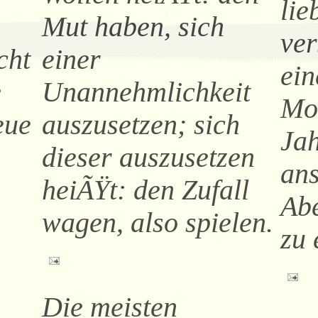
lie
Mut haben, sich
ver
cht
einer
ei
e
Unannehmlichkeit
Mo
eue
auszusetzen; sich
Jah
dieser auszusetzen
ans
heiÃŸt: den Zufall
Ab
wagen, also spielen.
zu
Die meisten