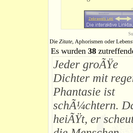
d
Su
Die
Zitate
, Aphorismen oder Lebensw
Es wurden
38
zutreffend
Jeder groÃŸe
Dichter mit rege
Phantasie ist
schÃ¼chtern. D
heiÃŸt, er scheu
die Menschen