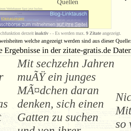
Quellen
iesen Werbebanner Spot jetzt buchen
chfunktion derzeit
inaktiv
- - Es werden max.
9 Zitate
angezeigt.
eisheiten welche angezeigt werden sind aus dieser Quelle
e Ergebnisse in der zitate-gratis.de Dat
Mit sechzehn Jahren
r
muÃŸ ein junges
MÃ¤dchen daran
Nic
as
denken, sich einen
Mi
t
Gatten zu suchen
so 
und von ihrer