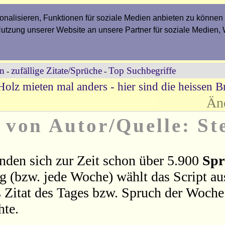
nalisieren, Funktionen für soziale Medien anbieten zu können 
Nutzung unserer Website an unsere Partner für soziale Medien,
en
zufällige Zitate/Sprüche
Top Suchbegriffe
-
-
Holz mieten mal anders - hier sind die heissen Br
Än
e von Autor/Quelle: St
nden sich zur Zeit schon über 5.900
Spr
ag (bzw. jede Woche) wählt das Script a
 Zitat des Tages bzw. Spruch der Woche 
hte.