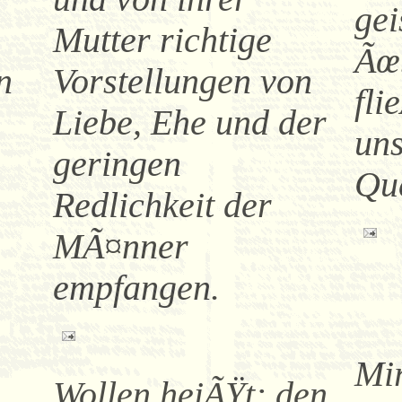
gei
Mutter richtige
Ãœb
n
Vorstellungen von
fli
,
Liebe, Ehe und der
uns
geringen
Que
Redlichkeit der
MÃ¤nner
empfangen.
Mir
Wollen heiÃŸt: den