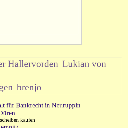
er Hallervorden
Lukian von
gen
brenjo
t für Bankrecht in Neuruppin
 Düren
rscheiben kaufen
emnitz