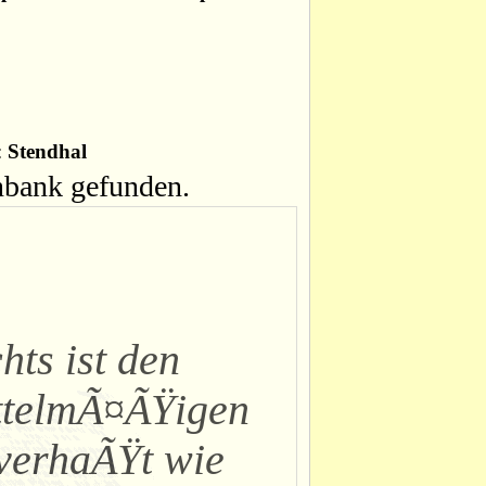
:
Stendhal
enbank gefunden.
hts ist den
ttelmÃ¤ÃŸigen
verhaÃŸt wie