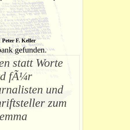
:
Peter F. Keller
nbank gefunden.
en statt Worte
rd fÃ¼r
rnalisten und
riftsteller zum
lemma