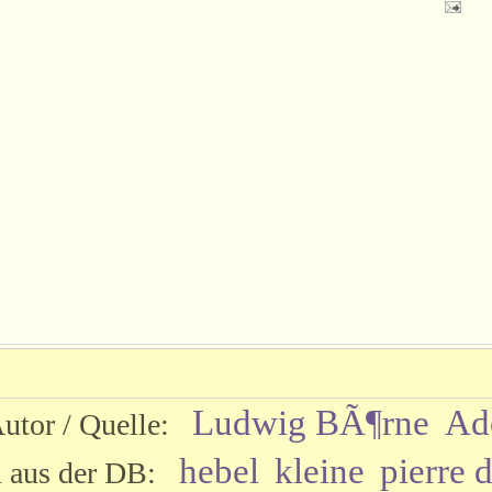
Ludwig BÃ¶rne
Ad
Autor / Quelle:
hebel
kleine
pierre 
n aus der DB: