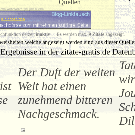
Quellen
iesen Werbebanner Spot jetzt buchen
chfunktion derzeit
inaktiv
- - Es werden max.
9 Zitate
angezeigt.
eisheiten welche angezeigt werden sind aus dieser Quelle
Ergebnisse in der zitate-gratis.de Date
Tat
Der Duft der weiten
wi
ist
Welt hat einen
Jou
se
zunehmend bitteren
Sch
Nachgeschmack.
Di