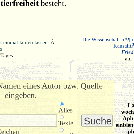
tierfreiheit
besteht.
Die Wissenschaft nÃ¶ti
t einmal laufen lassen. Â
Kausalit
a
Fried
 Tages
auf
Namen eines Autor bzw. Quelle
eingeben.
La
Alles
wöche
Apho
Texte
einblen
Zeichen
.ph