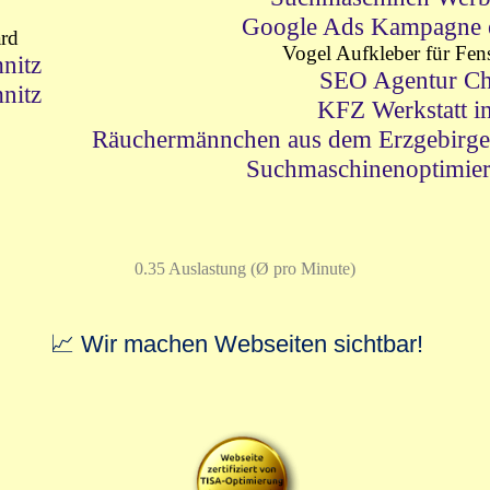
Google Ads Kampagne er
ard
Vogel Aufkleber für Fens
nitz
SEO Agentur Ch
nitz
KFZ Werkstatt i
Räuchermännchen aus dem Erzgebirge
Suchmaschinenoptimie
0.35 Auslastung (Ø pro Minute)
📈 Wir machen Webseiten sichtbar!