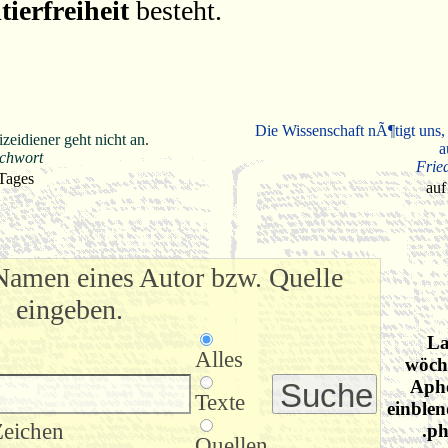
tierfreiheit
besteht.
Die Wissenschaft nÃ¶tigt uns,
eidiener geht nicht an.
a
ichwort
Frie
 Tages
auf
Namen eines Autor bzw. Quelle
eingeben.
La
Alles
wöche
Apho
Texte
einblen
Zeichen
.ph
Quellen