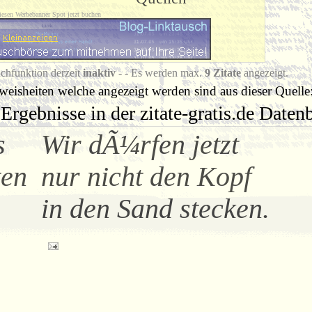
iesen Werbebanner Spot jetzt buchen
chfunktion derzeit
inaktiv
- - Es werden max.
9 Zitate
angezeigt.
eisheiten welche angezeigt werden sind aus dieser Quelle
Ergebnisse in der zitate-gratis.de Date
s
Wir dÃ¼rfen jetzt
ten
nur nicht den Kopf
in den Sand stecken.