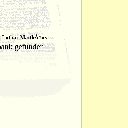
:
Lothar MatthÃ¤us
nbank gefunden.