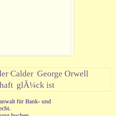
er Calder
George Orwell
haft
glÃ¼ck ist
anwalt für Bank- und
echt.
ung buchen