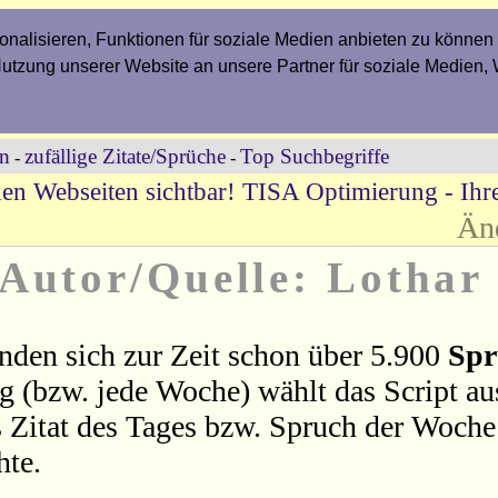
nalisieren, Funktionen für soziale Medien anbieten zu können 
Nutzung unserer Website an unsere Partner für soziale Medien,
en
zufällige Zitate/Sprüche
Top Suchbegriffe
-
-
en Webseiten sichtbar! TISA Optimierung - Ih
Än
 Autor/Quelle: Lotha
nden sich zur Zeit schon über 5.900
Spr
ag (bzw. jede Woche) wählt das Script a
 Zitat des Tages bzw. Spruch der Woche 
hte.