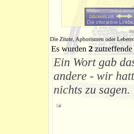
d
Su
Die
Zitate
, Aphorismen oder Lebensw
Es wurden
2
zutreffende 
Ein Wort gab da
andere - wir hat
nichts zu sagen.