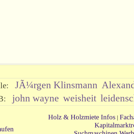
JÃ¼rgen Klinsmann
Alexand
elle:
john wayne
weisheit
leidensc
 DB:
Holz & Holzmiete Infos
Fach
|
Kapitalmarktr
aufen
Suchmaschinen Werb