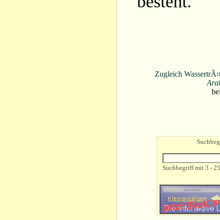
besteht.
Zugleich WassertrÃ¤g
Ara
be
Suchbegr
Suchbegriff mit 3 - 2