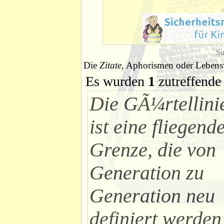
d
Su
Die
Zitate
, Aphorismen oder Lebensw
Es wurden
1
zutreffende 
Die GÃ¼rtellini
ist eine fliegend
Grenze, die von
Generation zu
Generation neu
definiert werden