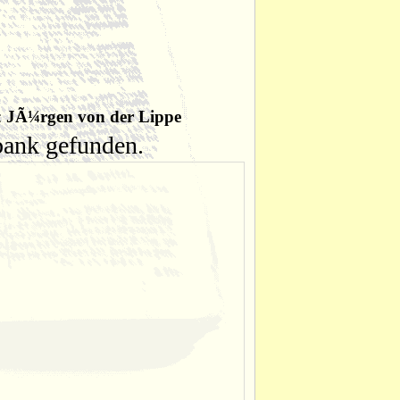
:
JÃ¼rgen von der Lippe
nbank gefunden.