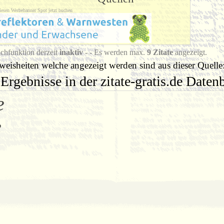
iesen Werbebanner Spot jetzt buchen
chfunktion derzeit
inaktiv
- - Es werden max.
9 Zitate
angezeigt.
eisheiten welche angezeigt werden sind aus dieser Quelle
Ergebnisse in der zitate-gratis.de Date
e
e