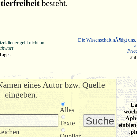
tierfreiheit
besteht.
Die Wissenschaft nÃ¶tigt uns,
eidiener geht nicht an.
a
ichwort
Frie
 Tages
auf
Namen eines Autor bzw. Quelle
eingeben.
La
Alles
wöche
Apho
Texte
einblen
Zeichen
.ph
Quellen