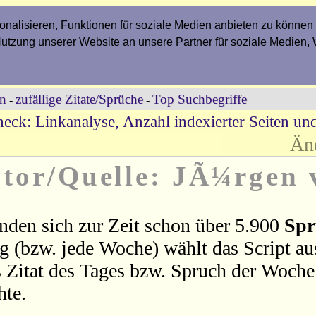
nalisieren, Funktionen für soziale Medien anbieten zu können 
Nutzung unserer Website an unsere Partner für soziale Medien,
en
zufällige Zitate/Sprüche
Top Suchbegriffe
-
-
eck: Linkanalyse, Anzahl indexierter Seiten un
Än
utor/Quelle: JÃ¼rgen 
nden sich zur Zeit schon über 5.900
Spr
ag (bzw. jede Woche) wählt das Script a
 Zitat des Tages bzw. Spruch der Woche 
hte.