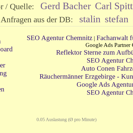
Gerd Bacher
Carl Spitt
or / Quelle:
stalin
stefan
Anfragen aus der DB:
SEO Agentur Chemnitz
Fachanwalt f
|
n
Google Ads Partner
Board
Reflektor Sterne zum Aufbü
!
SEO Agentur Ch
er
Auto Conen Fahrz
ung
Räuchermänner Erzgebirge - Kun
Google Ads Agentu
en
SEO Agentur Ch
0.05 Auslastung (Ø pro Minute)