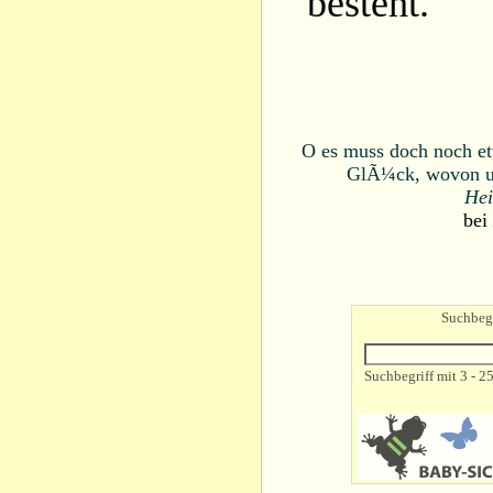
besteht.
O es muss doch noch et
GlÃ¼ck, wovon un
Hei
bei
Suchbegr
Suchbegriff mit 3 - 2