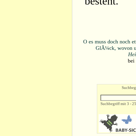
besteht.
O es muss doch noch et
GlÃ¼ck, wovon un
Hei
bei
Suchbegr
Suchbegriff mit 3 - 2