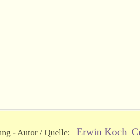
Erwin Koch
C
ng - Autor / Quelle: