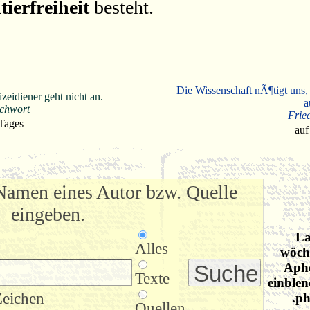
tierfreiheit
besteht.
Die Wissenschaft nÃ¶tigt uns,
eidiener geht nicht an.
a
ichwort
Frie
 Tages
auf
Namen eines Autor bzw. Quelle
eingeben.
La
Alles
wöche
Apho
Texte
einblen
Zeichen
.ph
Quellen