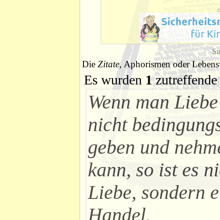
d
Su
Die
Zitate
, Aphorismen oder Lebensw
Es wurden
1
zutreffende 
Wenn man Liebe
nicht bedingung
geben und nehm
kann, so ist es n
Liebe, sondern e
Handel.