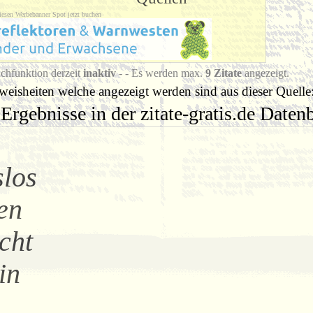
iesen Werbebanner Spot jetzt buchen
chfunktion derzeit
inaktiv
- - Es werden max.
9 Zitate
angezeigt.
eisheiten welche angezeigt werden sind aus dieser Quelle
Ergebnisse in der zitate-gratis.de Date
slos
en
icht
in