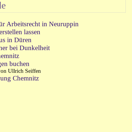
de
ür Arbeitsrecht in Neuruppin
stellen lassen
s in Düren
her bei Dunkelheit
emnitz
gen buchen
n Ullrich Seiffen
rung Chemnitz