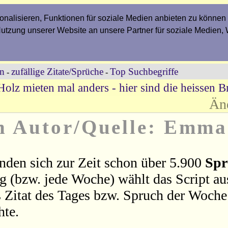
nalisieren, Funktionen für soziale Medien anbieten zu können 
Nutzung unserer Website an unsere Partner für soziale Medien,
en
zufällige Zitate/Sprüche
Top Suchbegriffe
-
-
Holz mieten mal anders - hier sind die heissen Br
Än
on Autor/Quelle: Emm
nden sich zur Zeit schon über 5.900
Spr
ag (bzw. jede Woche) wählt das Script a
 Zitat des Tages bzw. Spruch der Woche 
hte.