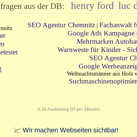
henry ford
luc 
fragen aus der DB:
SEO Agentur Chemnitz
Fachanwalt f
|
mnitz
Google Ads Kampagne er
er
Mehrmarken Autohau
en
Warnweste für Kinder - Sic
testet
SEO Agentur Ch
!
Google Werbeanzei
g
Weihnachtsmänner aus Holz vo
Suchmaschinenoptimie
0.34 Auslastung (Ø pro Minute)
📈 Wir machen Webseiten sichtbar!