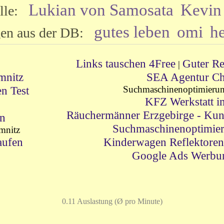
Lukian von Samosata
Kevin
elle:
gutes leben
omi
h
gen aus der DB:
Links tauschen 4Free
Guter Re
|
mnitz
SEA Agentur Ch
n Test
Suchmaschinenoptimierun
KFZ Werkstatt i
!
Räuchermänner Erzgebirge - Kun
en
Suchmaschinenoptimie
mnitz
aufen
Kinderwagen Reflektoren 
Google Ads Werbu
0.11 Auslastung (Ø pro Minute)