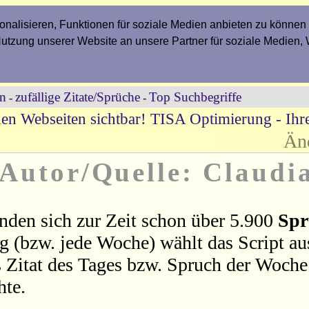
nalisieren, Funktionen für soziale Medien anbieten zu können 
Nutzung unserer Website an unsere Partner für soziale Medien,
en
zufällige Zitate/Sprüche
Top Suchbegriffe
-
-
en Webseiten sichtbar! TISA Optimierung - Ih
Än
 Autor/Quelle: Claudi
nden sich zur Zeit schon über 5.900
Spr
ag (bzw. jede Woche) wählt das Script a
 Zitat des Tages bzw. Spruch der Woche 
hte.