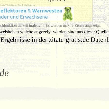
iesen Werbebanner Spot jetzt buchen
chfunktion derzeit
inaktiv
- - Es werden max.
9 Zitate
angezeigt.
eisheiten welche angezeigt werden sind aus dieser Quelle
Ergebnisse in der zitate-gratis.de Date
ide