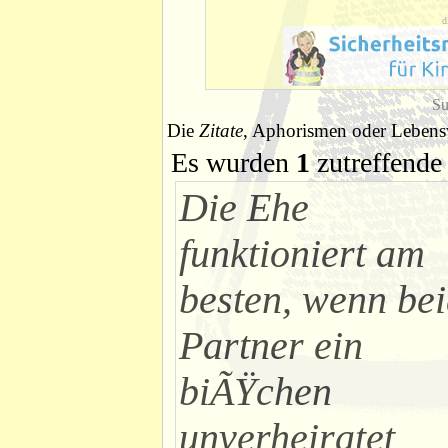
d
Su
Die
Zitate
, Aphorismen oder Lebensw
Es wurden
1
zutreffende 
Die Ehe
funktioniert am
besten, wenn be
Partner ein
biÃŸchen
unverheiratet