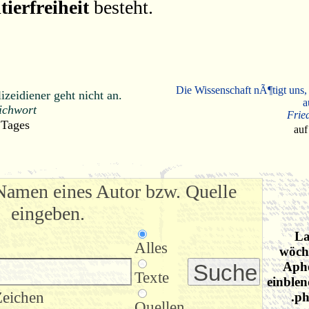
tierfreiheit
besteht.
Die Wissenschaft nÃ¶tigt uns,
zeidiener geht nicht an.
a
ichwort
Frie
 Tages
auf
Namen eines Autor bzw. Quelle
eingeben.
La
Alles
wöche
Apho
Texte
einblen
Zeichen
.ph
Quellen