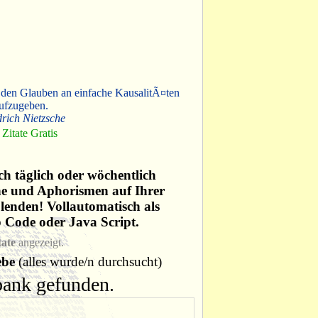
 den Glauben an einfache KausalitÃ¤ten
ufzugeben.
drich Nietzsche
Zitate Gratis
ich täglich oder wöchentlich
he und Aphorismen auf Ihrer
lenden! Vollautomatisch als
p Code oder Java Script.
tate
angezeigt.
ebe
(alles wurde/n durchsucht)
nbank gefunden.