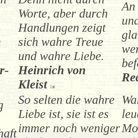
An
Worte, aber durch
und
Handlungen zeigt
gla
n
sich wahre Treue
we
und wahre Liebe.
bef
r-
Heinrich von
Re
Kleist
So selten die wahre
Wa
g
Liebe ist, sie ist es
leu
immer noch weniger
Mo
aft