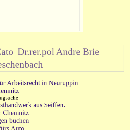
Cato
Dr.rer.pol Andre Brie
eschenbach
ür Arbeitsrecht in Neuruppin
emnitz
ugsuche
sthandwerk aus Seiffen.
r Chemnitz
gen buchen
fürs Auto