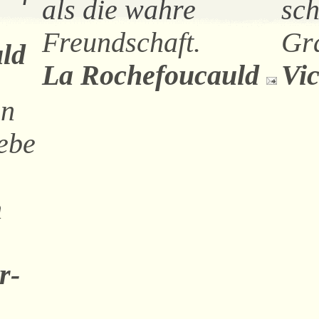
als die wahre
sch
.
Freundschaft.
Gr
ld
La Rochefoucauld
Vi
en
ebe
n
r-