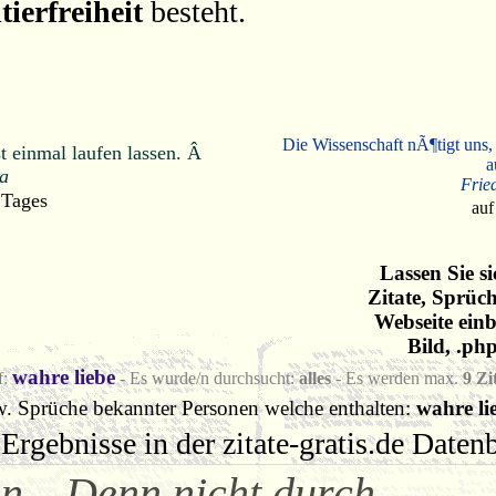
tierfreiheit
besteht.
Die Wissenschaft nÃ¶tigt uns,
t einmal laufen lassen. Â
a
a
Frie
 Tages
auf
Lassen Sie s
Zitate, Sprüc
Webseite einb
Bild, .ph
wahre liebe
f:
- Es wurde/n durchsucht:
alles
- Es werden max.
9 Zi
w. Sprüche bekannter Personen welche enthalten:
wahre li
Ergebnisse in der zitate-gratis.de Date
en
Denn nicht durch