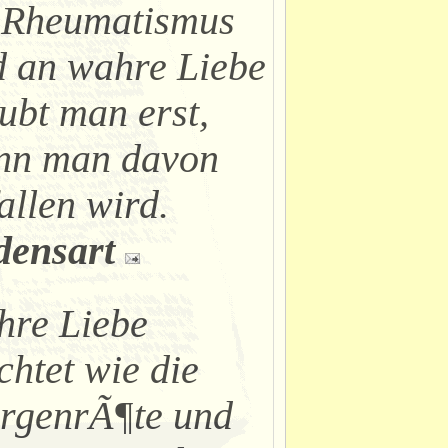
 Rheumatismus
 an wahre Liebe
ubt man erst,
nn man davon
allen wird.
densart
hre Liebe
chtet wie die
rgenrÃ¶te und