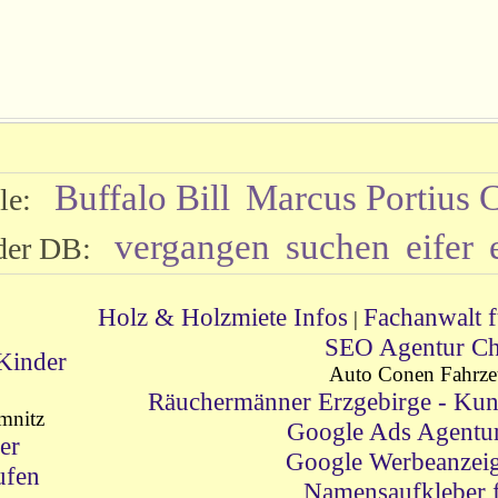
Buffalo Bill
Marcus Portius 
lle:
vergangen
suchen
eifer
 der DB:
Holz & Holzmiete Infos
Fachanwalt f
|
SEO Agentur Ch
Kinder
Auto Conen Fahrze
Räuchermänner Erzgebirge - Kun
mnitz
Google Ads Agentu
er
Google Werbeanzei
ufen
Namensaufkleber 