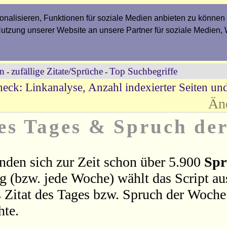
nalisieren, Funktionen für soziale Medien anbieten zu können 
Nutzung unserer Website an unsere Partner für soziale Medien,
en
zufällige Zitate/Sprüche
Top Suchbegriffe
-
-
eck: Linkanalyse, Anzahl indexierter Seiten un
Än
des Tages & Spruch de
nden sich zur Zeit schon über 5.900
Spr
ag (bzw. jede Woche) wählt das Script a
 Zitat des Tages bzw. Spruch der Woche 
hte.