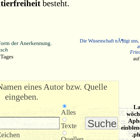
tierfreiheit
besteht.
Die Wissenschaft nÃ¶tigt uns,
e Form der Anerkennung.
a
sch
Frie
 Tages
auf
Namen eines Autor bzw. Quelle
eingeben.
La
Alles
wöche
Apho
Texte
einblen
Zeichen
.ph
Quellen