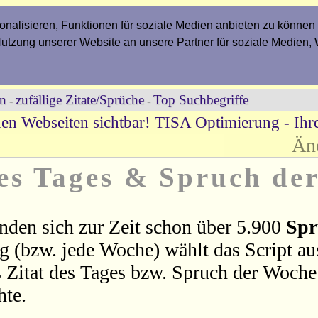
nalisieren, Funktionen für soziale Medien anbieten zu können 
Nutzung unserer Website an unsere Partner für soziale Medien,
en
zufällige Zitate/Sprüche
Top Suchbegriffe
-
-
en Webseiten sichtbar! TISA Optimierung - Ih
Än
des Tages & Spruch de
nden sich zur Zeit schon über 5.900
Spr
ag (bzw. jede Woche) wählt das Script a
 Zitat des Tages bzw. Spruch der Woche 
hte.