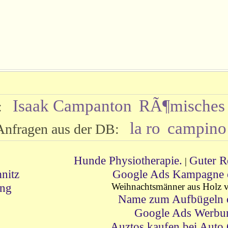
Isaak Campanton
RÃ¶misches 
e:
la ro
campino
Anfragen aus der DB:
Hunde Physiotherapie.
Guter R
|
nitz
Google Ads Kampagne er
ung
Weihnachtsmänner aus Holz vo
Name zum Aufbügeln o
Google Ads Werbu
Auztos kaufen bei Aut