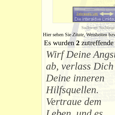
d
Suchwort/ Suchbegri
Hier sehen Sie
Zitate
, Weisheiten bz
Es wurden
2
zutreffende 
Wirf Deine Angs
ab, verlass Dich
Deine inneren
Hilfsquellen.
Vertraue dem
Leben, und es