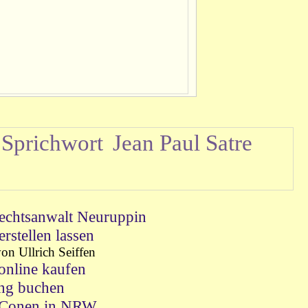
Sprichwort
Jean Paul Satre
echtsanwalt Neuruppin
stellen lassen
n Ullrich Seiffen
nline kaufen
ng buchen
o Conen in NRW