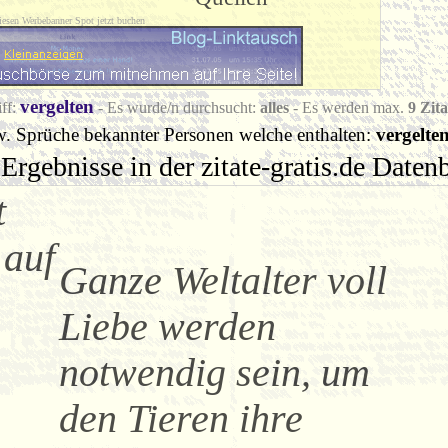
iesen Werbebanner Spot jetzt buchen
vergelten
ff:
- Es wurde/n durchsucht:
alles
- Es werden max.
9 Zita
w. Sprüche bekannter Personen welche enthalten:
vergelte
Ergebnisse in der zitate-gratis.de Date
t
 auf
Ganze Weltalter voll
Liebe werden
notwendig sein, um
den Tieren ihre