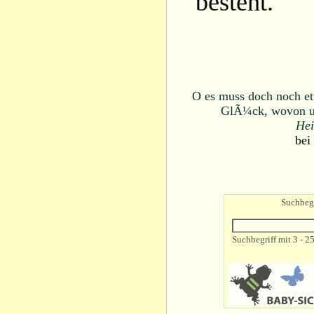
besteht.
O es muss doch noch et
GlÃ¼ck, wovon un
Hei
bei
Suchbegr
Suchbegriff mit 3 - 2