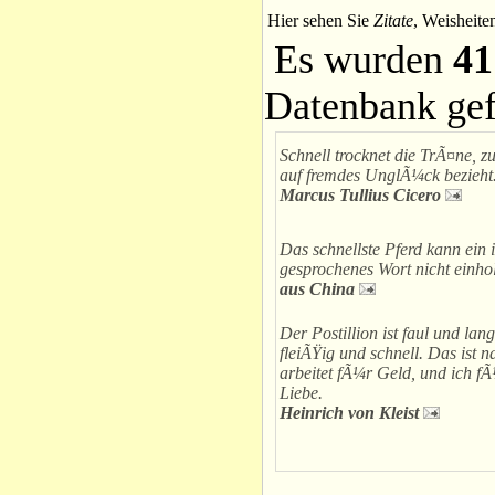
Hier sehen Sie
Zitate
, Weisheite
Es wurden
41
Datenbank ge
Schnell trocknet die TrÃ¤ne, z
auf fremdes UnglÃ¼ck bezieht
Marcus Tullius Cicero
Das schnellste Pferd kann ein
gesprochenes Wort nicht einho
aus China
Der Postillion ist faul und lan
fleiÃŸig und schnell. Das ist 
arbeitet fÃ¼r Geld, und ich f
Liebe.
Heinrich von Kleist