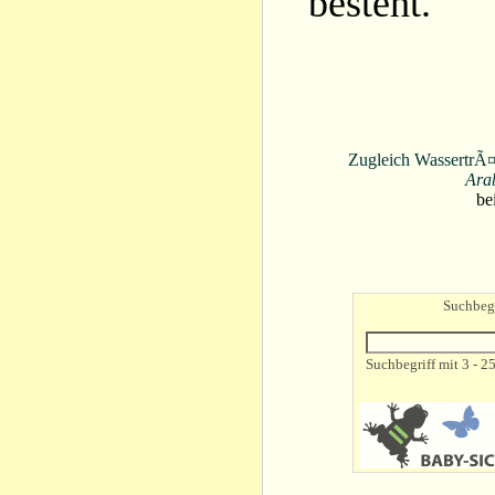
besteht.
Zugleich WassertrÃ¤g
Ara
be
Suchbegr
Suchbegriff mit 3 - 2