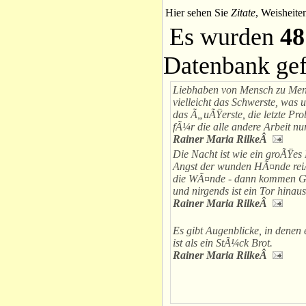
Hier sehen Sie
Zitate
, Weisheite
Es wurden
48
Datenbank ge
Liebhaben von Mensch zu Mens
vielleicht das Schwerste, was 
das Ã„uÃŸerste, die letzte Pr
fÃ¼r die alle andere Arbeit nur
Rainer Maria RilkeÂ
Die Nacht ist wie ein groÃŸes
Angst der wunden HÃ¤nde rei
die WÃ¤nde - dann kommen G
und nirgends ist ein Tor hinaus
Rainer Maria RilkeÂ
Es gibt Augenblicke, in denen 
ist als ein StÃ¼ck Brot.
Rainer Maria RilkeÂ