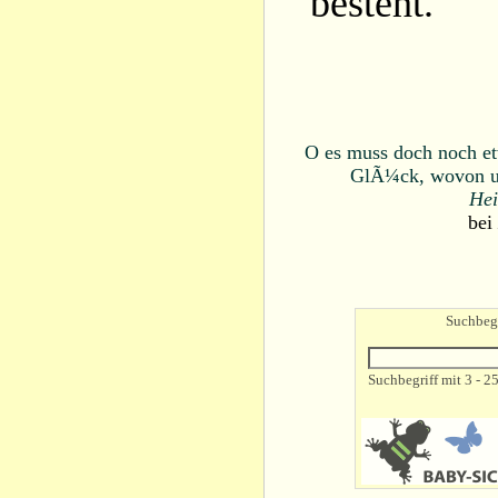
besteht.
O es muss doch noch et
GlÃ¼ck, wovon un
Hei
bei
Suchbegr
Suchbegriff mit 3 - 2