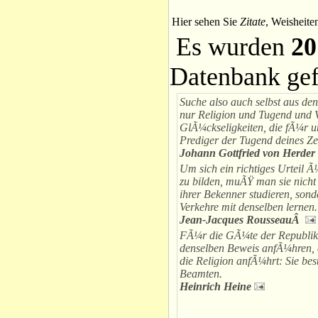
Hier sehen Sie
Zitate
, Weisheite
Es wurden
20
Datenbank ge
Suche also auch selbst aus den
nur Religion und Tugend und 
GlÃ¼ckseligkeiten, die fÃ¼r u
Prediger der Tugend deines Zei
Johann Gottfried von Herder
Um sich ein richtiges Urteil Ã
zu bilden, muÃŸ man sie nich
ihrer Bekenner studieren, sond
Verkehre mit denselben lernen.
Jean-Jacques RousseauÂ
FÃ¼r die GÃ¼te der Republi
denselben Beweis anfÃ¼hren,
die Religion anfÃ¼hrt: Sie best
Beamten.
Heinrich Heine