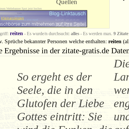
Quellen
iesen Werbebanner Spot jetzt buchen
reiten
riff:
- Es wurde/n durchsucht:
alles
- Es werden max.
9 Zitate
w. Sprüche bekannter Personen welche enthalten:
reiten
(al
e Ergebnisse in der zitate-gratis.de Dat
Die
So ergeht es der
La
Seele, die in den
we
Glutofen der Liebe
eng
Gottes eintritt: Sie
und