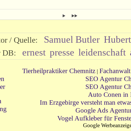
Samuel Butler
Hubert
tor / Quelle:
ernest
presse
leidenschaft
er DB:
Tierheilpraktiker Chemnitz
Fachanwalt 
|
en
SEO Agentur Ch
er
SEO Agentur Ch
Auto Conen in
n
Im Erzgebirge versteht man etw
ung
Google Ads Agentu
Vogel Aufkleber für Fenst
Google Werbeanzeig