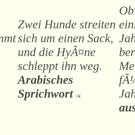
Obw
Zwei Hunde streiten
ein
ommt
sich um einen Sack,
Jah
und die HyÃ¤ne
ber
schleppt ihn weg.
Me
Arabisches
fÃ
Sprichwort
Jah
au