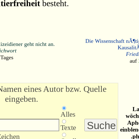
tierfreiheit
besteht.
Die Wissenschaft nÃ¶ti
zeidiener geht nicht an.
Kausalit
ichwort
Fried
 Tages
auf
Namen eines Autor bzw. Quelle
eingeben.
La
Alles
wöche
Apho
Texte
einblen
Zeichen
.ph