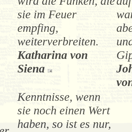
wird die Funken, die
auf
sie im Feuer
wa
empfing,
abe
weiterverbreiten.
und
Katharina von
Gip
Siena
Joh
vo
Kenntnisse, wenn
sie noch einen Wert
haben, so ist es nur,
er