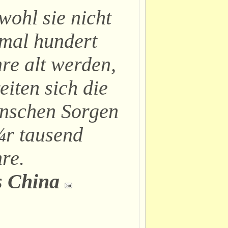
ohl sie nicht
mal hundert
re alt werden,
eiten sich die
nschen Sorgen
¼r tausend
re.
s China