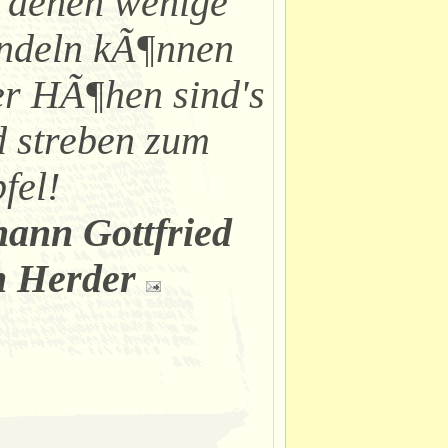
 denen wenige
ndeln kÃ¶nnen
r HÃ¶hen sind's
 streben zum
fel!
ann Gottfried
n Herder