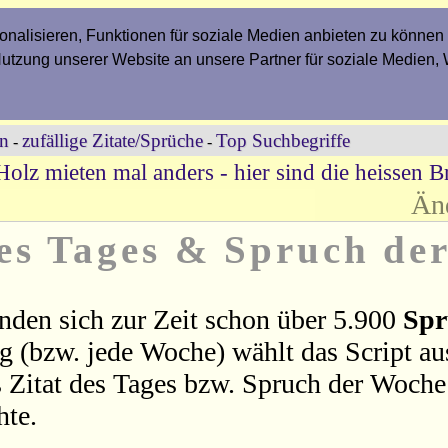
nalisieren, Funktionen für soziale Medien anbieten zu können 
Nutzung unserer Website an unsere Partner für soziale Medien,
en
zufällige Zitate/Sprüche
Top Suchbegriffe
-
-
Holz mieten mal anders - hier sind die heissen Br
Än
des Tages & Spruch de
nden sich zur Zeit schon über 5.900
Spr
ag (bzw. jede Woche) wählt das Script a
 Zitat des Tages bzw. Spruch der Woche 
hte.