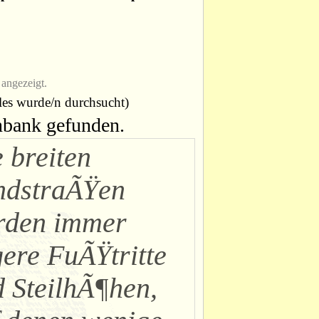
angezeigt.
les wurde/n durchsucht)
enbank gefunden.
 breiten
ndstraÃŸen
rden immer
ere FuÃŸtritte
 SteilhÃ¶hen,