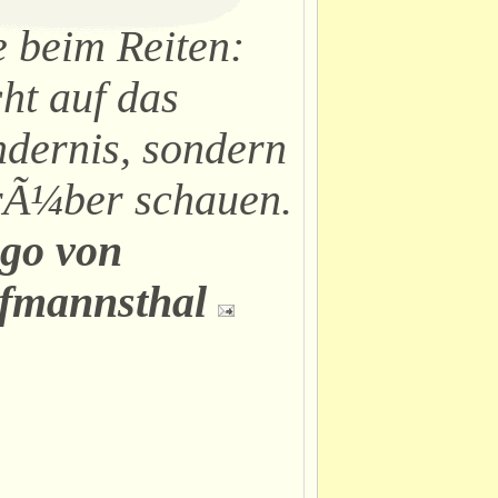
 beim Reiten:
ht auf das
dernis, sondern
rÃ¼ber schauen.
go von
fmannsthal