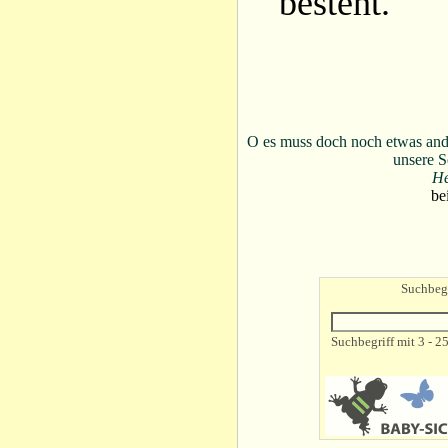
besteht.
O es muss doch noch etwas an
unsere S
He
be
Suchbegr
Suchbegriff mit 3 - 2