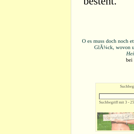
besteht.
O es muss doch noch et
GlÃ¼ck, wovon un
Hei
bei
Suchbegr
Suchbegriff mit 3 - 2