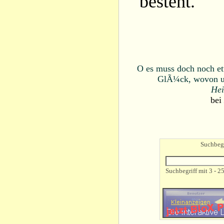
besteht.
O es muss doch noch et
GlÃ¼ck, wovon un
Hei
bei
Suchbegr
Suchbegriff mit 3 - 2