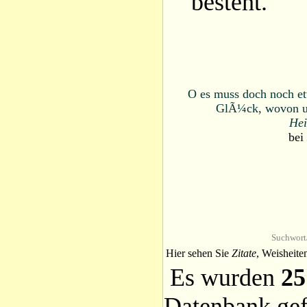
besteht.
O es muss doch noch et
GlÃ¼ck, wovon un
Hei
bei
Suchwort
Hier sehen Sie
Zitate
, Weisheite
Es wurden
25
Datenbank ge