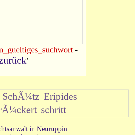
n_gueltiges_suchwort
-
zurück
'
n SchÃ¼tz
Eripides
 rÃ¼ckert
schritt
htsanwalt in Neuruppin