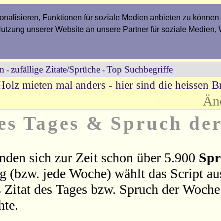
nalisieren, Funktionen für soziale Medien anbieten zu können 
Nutzung unserer Website an unsere Partner für soziale Medien,
en
zufällige Zitate/Sprüche
Top Suchbegriffe
-
-
Holz mieten mal anders - hier sind die heissen Br
Än
des Tages & Spruch de
nden sich zur Zeit schon über 5.900
Spr
ag (bzw. jede Woche) wählt das Script a
 Zitat des Tages bzw. Spruch der Woche 
hte.