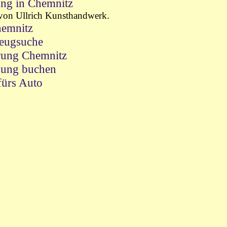
ng in Chemnitz
von Ullrich Kunsthandwerk.
emnitz
eugsuche
rung Chemnitz
ung buchen
fürs Auto