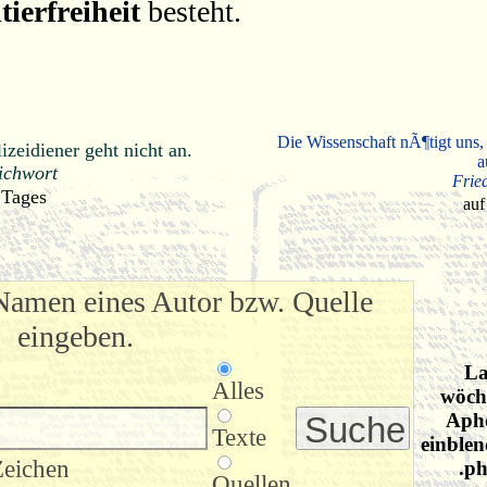
tierfreiheit
besteht.
Die Wissenschaft nÃ¶tigt uns,
zeidiener geht nicht an.
a
ichwort
Frie
 Tages
auf
Namen eines Autor bzw. Quelle
eingeben.
La
Alles
wöche
Apho
Texte
einblen
Zeichen
.ph
Quellen