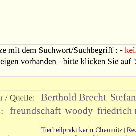
tze mit dem Suchwort/Suchbegriff : -
kei
igen vorhanden - bitte klicken Sie auf '
Berthold Brecht
Stefa
r / Quelle:
freundschaft
woody
friedrich
DB:
Tierheilpraktikerin Chemnitz
Rec
|