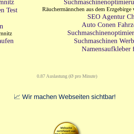
mnitz
Suchmaschinenoptimieru
n Test
Räuchermännchen aus dem Erzgebirge 
SEO Agentur Ch
!
Auto Conen Fahrz
en
Suchmaschinenoptimie
mnitz
aufen
Suchmaschinen Werb
Namensaufkleber 
0.87 Auslastung (Ø pro Minute)
📈 Wir machen Webseiten sichtbar!