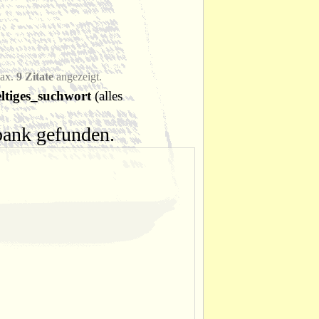
max.
9 Zitate
angezeigt.
ltiges_suchwort
(alles
nbank gefunden.