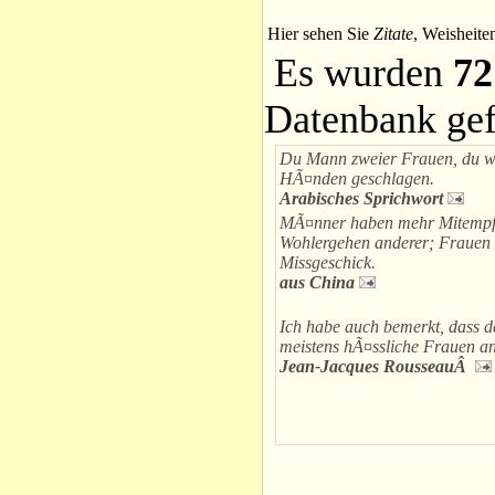
Hier sehen Sie
Zitate
, Weisheite
Es wurden
72
Datenbank ge
Du Mann zweier Frauen, du wir
HÃ¤nden geschlagen.
Arabisches Sprichwort
MÃ¤nner haben mehr Mitempf
Wohlergehen anderer; Frauen 
Missgeschick.
aus China
Ich habe auch bemerkt, dass d
meistens hÃ¤ssliche Frauen a
Jean-Jacques RousseauÂ