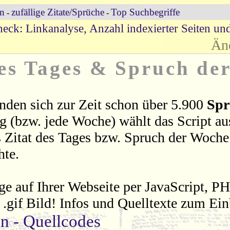
en
zufällige Zitate/Sprüche
Top Suchbegriffe
-
-
eck: Linkanalyse, Anzahl indexierter Seiten un
Än
des Tages & Spruch de
nden sich zur Zeit schon über 5.900
Spr
ag (bzw. jede Woche) wählt das Script a
 Zitat des Tages bzw. Spruch der Woche 
hte.
ge auf Ihrer Webseite per JavaScript, P
s .gif Bild! Infos und Quelltexte zum Ein
en - Quellcodes