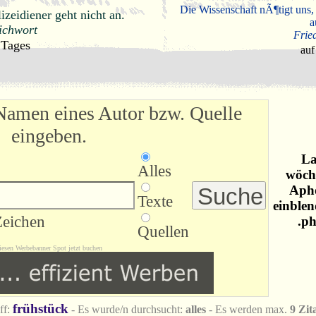
Die Wissenschaft nÃ¶tigt uns,
zeidiener geht nicht an.
a
ichwort
Frie
 Tages
auf
Namen eines Autor bzw. Quelle
eingeben.
La
Alles
wöche
Apho
Texte
einblen
Zeichen
.ph
Quellen
iesen Werbebanner Spot jetzt buchen
frühstück
ff:
- Es wurde/n durchsucht:
alles
- Es werden max.
9 Zit