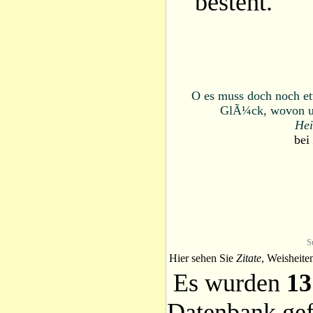
besteht.
O es muss doch noch et
GlÃ¼ck, wovon un
Hei
bei
S
Hier sehen Sie
Zitate
, Weisheite
Es wurden
13
Datenbank ge