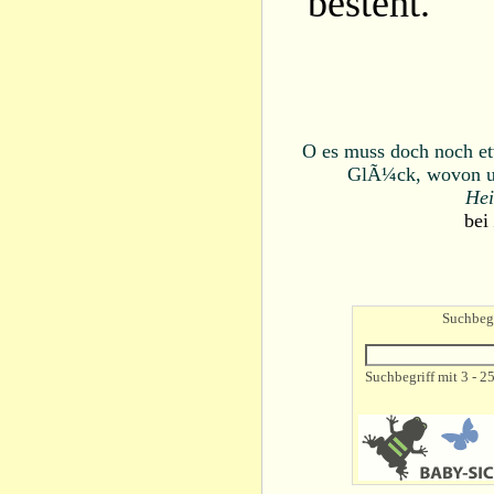
besteht.
O es muss doch noch et
GlÃ¼ck, wovon un
Hei
bei
Suchbegr
Suchbegriff mit 3 - 2