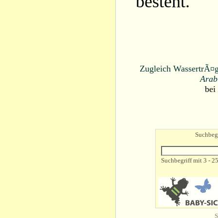
besteht.
Zugleich WassertrÃ¤ge
Arab
bei
Suchbegr
Suchbegriff mit 3 - 2
S