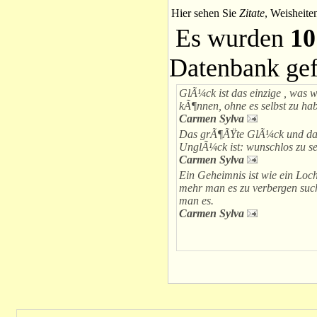
Hier sehen Sie
Zitate
, Weisheite
Es wurden
10
Datenbank ge
GlÃ¼ck ist das einzige , was 
kÃ¶nnen, ohne es selbst zu ha
Carmen Sylva
Das grÃ¶ÃŸte GlÃ¼ck und da
UnglÃ¼ck ist: wunschlos zu se
Carmen Sylva
Ein Geheimnis ist wie ein Lo
mehr man es zu verbergen such
man es.
Carmen Sylva