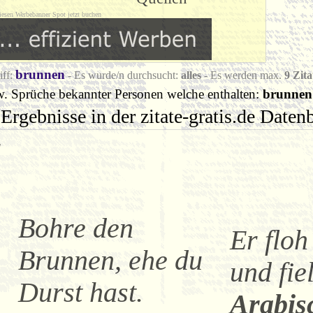
iesen Werbebanner Spot jetzt buchen
brunnen
iff:
- Es wurde/n durchsucht:
alles
- Es werden max.
9 Zita
w. Sprüche bekannter Personen welche enthalten:
brunnen
Ergebnisse in der zitate-gratis.de Date
r
Bohre den
Er flo
Brunnen, ehe du
und fie
Durst hast.
Arabis