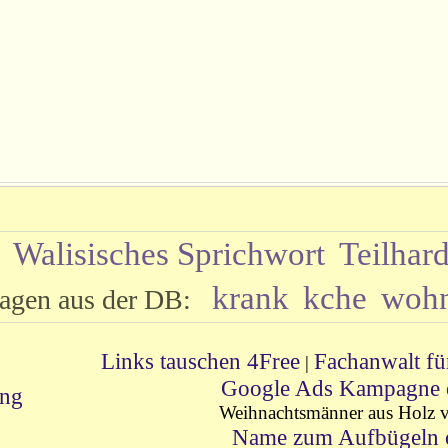
Walisisches Sprichwort
Teilhar
e:
krank
kche
woh
agen aus der DB:
Links tauschen 4Free
Fachanwalt fü
|
Google Ads Kampagne er
ung
Weihnachtsmänner aus Holz vo
Name zum Aufbügeln o