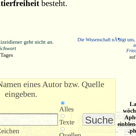
tierfreiheit
besteht.
Die Wissenschaft nÃ¶tigt uns,
zeidiener geht nicht an.
a
ichwort
Frie
 Tages
auf
Namen eines Autor bzw. Quelle
eingeben.
La
Alles
wöche
Apho
Texte
einblen
Zeichen
.ph
Quellen