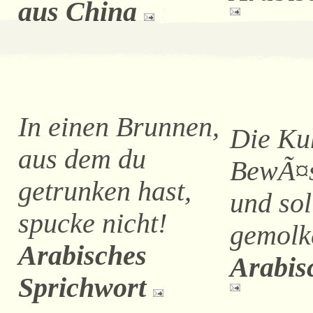
aus China
In einen Brunnen,
Die Ku
aus dem du
BewÃ¤s
getrunken hast,
und sol
spucke nicht!
gemolk
Arabisches
Arabis
Sprichwort