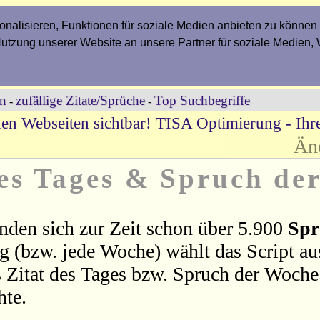
nalisieren, Funktionen für soziale Medien anbieten zu können 
Nutzung unserer Website an unsere Partner für soziale Medien,
en
zufällige Zitate/Sprüche
Top Suchbegriffe
-
-
en Webseiten sichtbar! TISA Optimierung - Ih
Än
des Tages & Spruch de
nden sich zur Zeit schon über 5.900
Spr
ag (bzw. jede Woche) wählt das Script a
 Zitat des Tages bzw. Spruch der Woche 
hte.