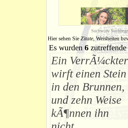
d
Suchwort/ Suchbegr
Hier sehen Sie
Zitate
, Weisheiten bz
Es wurden
6
zutreffende 
Ein VerrÃ¼ckte
wirft einen Stein
in den Brunnen,
und zehn Weise
kÃ¶nnen ihn
nicht