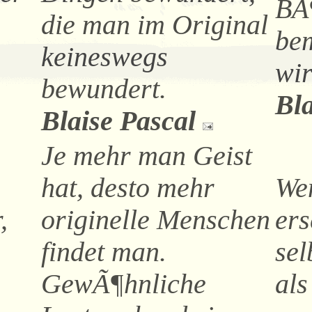
BÃ¶
die man im Original
bem
keineswegs
wir
bewundert.
Bla
Blaise Pascal
Je mehr man Geist
hat, desto mehr
Wen
,
originelle Menschen
ers
findet man.
sel
GewÃ¶hnliche
als