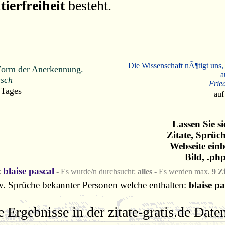
tierfreiheit
besteht.
Die Wissenschaft nÃ¶tigt uns,
e Form der Anerkennung.
a
sch
Frie
 Tages
auf
Lassen Sie s
Zitate, Sprüc
Webseite einb
Bild, .ph
blaise pascal
:
- Es wurde/n durchsucht:
alles
- Es werden max.
9 Zi
w. Sprüche bekannter Personen welche enthalten:
blaise pa
e Ergebnisse in der zitate-gratis.de Dat