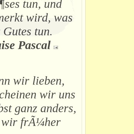
ses tun, und
erkt wird, was
 Gutes tun.
ise Pascal
n wir lieben,
cheinen wir uns
bst ganz anders,
 wir frÃ¼her