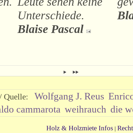
en.
Leute sehen keine
ge
Unterschiede.
Bla
Blaise Pascal
Wolfgang J. Reus
Enric
 / Quelle:
aldo cammarota
weihrauch
die we
Holz & Holzmiete Infos
Recht
|