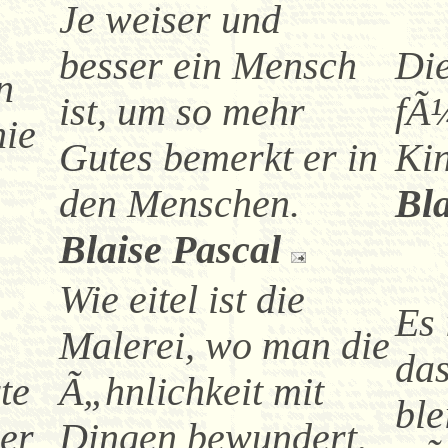
Je weiser und
besser ein Mensch
Die
n
ist, um so mehr
fÃ¼
nie
Gutes bemerkt er in
Kin
den Menschen.
Bla
Blaise Pascal
Wie eitel ist die
Es 
Malerei, wo man die
das
te
Ã„hnlichkeit mit
ble
ber
Dingen bewundert,