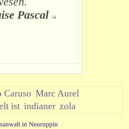
wesen.
ise Pascal
o Caruso
Marc Aurel
lt ist
indianer
zola
sanwalt in Neuruppin