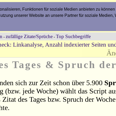
nalisieren, Funktionen für soziale Medien anbieten zu können 
Nutzung unserer Website an unsere Partner für soziale Medien,
en
zufällige Zitate/Sprüche
Top Suchbegriffe
-
-
eck: Linkanalyse, Anzahl indexierter Seiten un
Än
des Tages & Spruch de
nden sich zur Zeit schon über 5.900
Spr
ag (bzw. jede Woche) wählt das Script a
 Zitat des Tages bzw. Spruch der Woche 
hte.