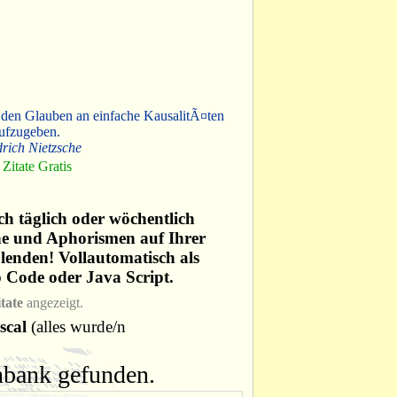
 den Glauben an einfache KausalitÃ¤ten
ufzugeben.
drich Nietzsche
Zitate Gratis
ich täglich oder wöchentlich
he und Aphorismen auf Ihrer
lenden! Vollautomatisch als
p Code oder Java Script.
tate
angezeigt.
scal
(alles wurde/n
enbank gefunden.