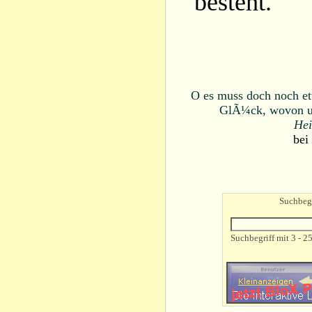
besteht.
O es muss doch noch et
GlÃ¼ck, wovon un
Hei
bei
Suchbegr
Suchbegriff mit 3 - 2