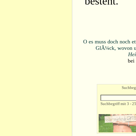
besteht.
O es muss doch noch et
GlÃ¼ck, wovon un
Hei
bei
Suchbegr
Suchbegriff mit 3 - 2