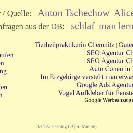
Anton Tschechow
Alic
r / Quelle:
schlaf
man lern
nfragen aus der DB:
Tierheilpraktikerin Chemnitz
Gute
|
SEO Agentur Ch
aufen
SEO Agentur Ch
en
Auto Conen in
ung
Im Erzgebirge versteht man etw
Google Ads Agentu
fen
Vogel Aufkleber für Fenst
n
Google Werbeanzeig
0.44 Auslastung (Ø pro Minute)