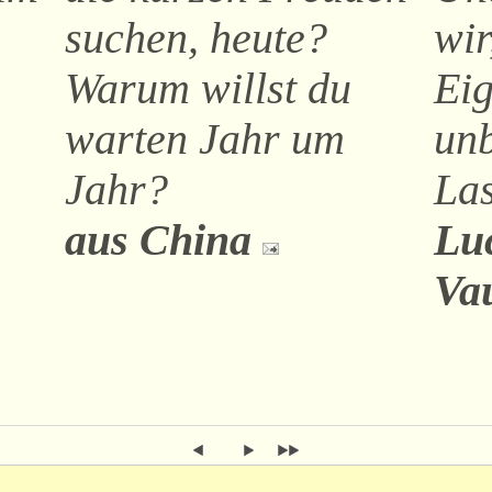
suchen, heute?
wir
Warum willst du
Eig
warten Jahr um
unb
Jahr?
Las
aus China
Luc
Va