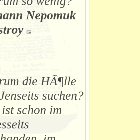
rum so wenig?
hann Nepomuk
stroy
rum die HÃ¶lle
Jenseits suchen?
 ist schon im
sseits
handen, im