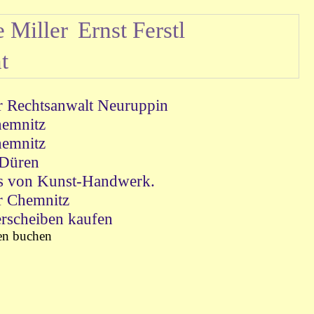
e Miller
Ernst Ferstl
t
r Rechtsanwalt Neuruppin
emnitz
emnitz
 Düren
as von Kunst-Handwerk.
r Chemnitz
erscheiben kaufen
en buchen