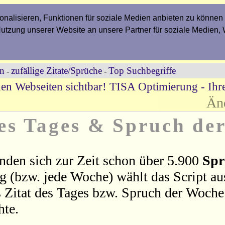
nalisieren, Funktionen für soziale Medien anbieten zu können 
Nutzung unserer Website an unsere Partner für soziale Medien,
en
zufällige Zitate/Sprüche
Top Suchbegriffe
-
-
en Webseiten sichtbar! TISA Optimierung - Ih
Än
des Tages & Spruch de
nden sich zur Zeit schon über 5.900
Spr
ag (bzw. jede Woche) wählt das Script a
 Zitat des Tages bzw. Spruch der Woche 
hte.