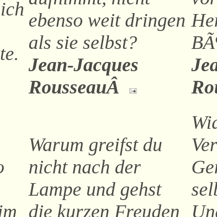
sich
ebenso weit dringen
He
als sie selbst?
BÃ
te.
Jean-Jacques
Je
RousseauÂ
Ro
Wid
Warum greifst du
Ver
o
nicht nach der
Ger
Lampe und gehst
sel
im
die kurzen Freuden
Un