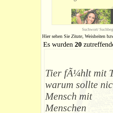
d
Suchwort/ Suchbeg
Hier sehen Sie
Zitate
, Weisheiten bz
Es wurden
20
zutreffend
Tier fÃ¼hlt mit T
warum sollte nic
Mensch mit
Menschen