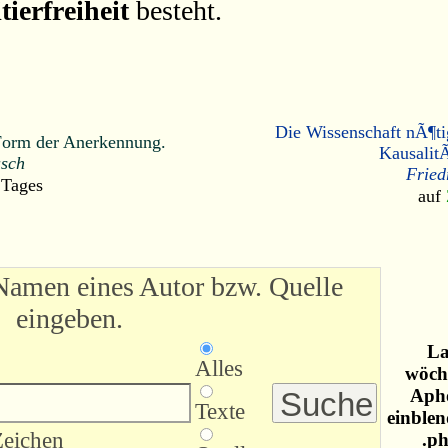
tierfreiheit
besteht.
Die Wissenschaft nÃ¶ti
e Form der Anerkennung.
Kausalit
sch
Fried
 Tages
auf
Namen eines Autor bzw. Quelle
eingeben.
La
Alles
wöche
Apho
Texte
einblen
Zeichen
.ph