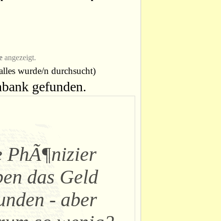
e
angezeigt.
alles wurde/n durchsucht)
enbank gefunden.
 PhÃ¶nizier
ben das Geld
unden - aber