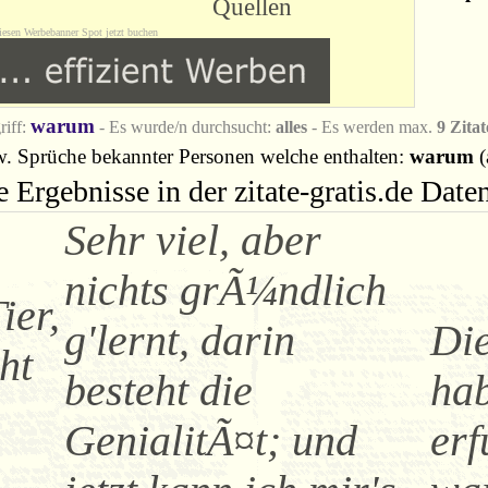
Quellen
iesen Werbebanner Spot jetzt buchen
warum
riff:
- Es wurde/n durchsucht:
alles
- Es werden max.
9 Zitat
w. Sprüche bekannter Personen welche enthalten:
warum
(
e Ergebnisse in der zitate-gratis.de Dat
Sehr viel, aber
nichts grÃ¼ndlich
ier,
g'lernt, darin
Die
ht
besteht die
ha
GenialitÃ¤t; und
erf