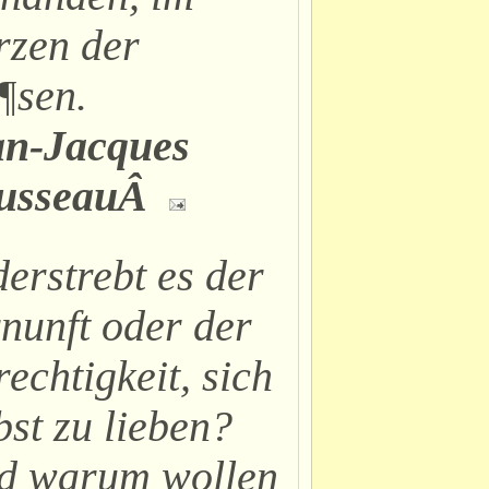
rzen der
¶sen.
an-Jacques
usseauÂ
erstrebt es der
nunft oder der
echtigkeit, sich
bst zu lieben?
d warum wollen