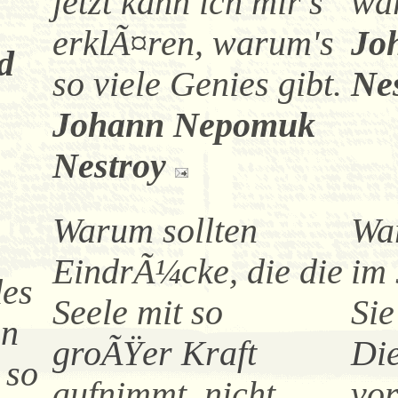
jetzt kann ich mir's
wa
erklÃ¤ren, warum's
Jo
d
so viele Genies gibt.
Ne
Johann Nepomuk
Nestroy
Warum sollten
Wa
EindrÃ¼cke, die die
im 
des
Seele mit so
Sie
in
groÃŸer Kraft
Die
 so
aufnimmt, nicht
vor