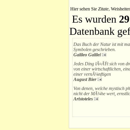
Hier sehen Sie
Zitate
, Weisheite
Es wurden
29
Datenbank ge
Das Buch der Natur ist mit m
Symbolen geschrieben.
Galileo Galilei
Jedes Ding lÃ¤ÃŸt sich von dre
von einer wirtschaftlichen, ein
einer vernÃ¼nftigen
August Bier
Von denen, welche mystisch phi
nicht der MÃ¼he wert, ernstli
Aristoteles