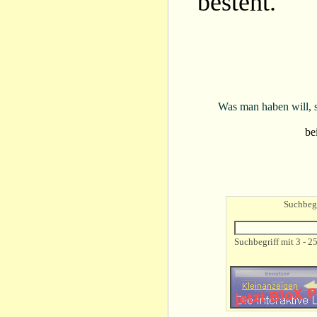
besteht.
Was man haben will, s
be
Suchbegr
Suchbegriff mit 3 - 2