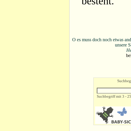
besteht.
O es muss doch noch etwas an
unsere S
He
be
Suchbegr
Suchbegriff mit 3 - 2